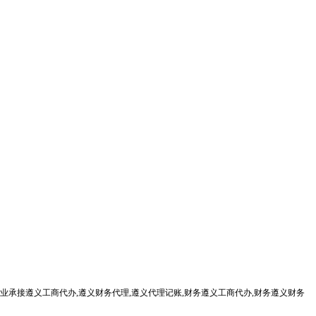
业承接遵义工商代办,遵义财务代理,遵义代理记账,财务遵义工商代办,财务遵义财务