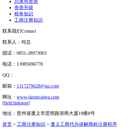
总承包资质
资质升级
税务知识
工商注册知识
联系我们
Contact
联系人：何总
固话：0851-28973003
电话：13985696778
QQ：
邮箱：
1317279628@qq.com
网址：
www.jiaxincaiwu.com
[field:linkpost]
地址：贵州省遵义市昆明路浙商大厦19楼8号
首页
>
工商注册知识
>
遵义工商代办讲解商标注册程序